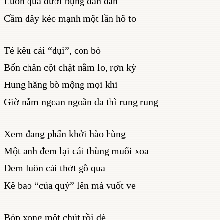
Luồn qua dưới bụng dần dần
Cầm dây kéo mạnh một lần hô to
Té kêu cái “đụi”, con bò
Bốn chân cột chặt nằm lo, rợn kỳ
Hung hăng bò mộng mọi khi
Giờ nằm ngoan ngoãn da thì rung rung
Xem đang phấn khởi hào hùng
Một anh đem lại cái thùng muối xoa
Đem luôn cái thớt gỗ qua
Kê bao “của quý” lên mà vuốt ve
Bóp xong một chút rồi đè