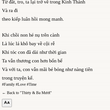
Từ đất, tro, ta lại trở về trong Kinh Thánh
Và ra đi
theo kiếp luân hồi mong manh.
Khi chồi non hé nụ trên cành
Là lúc lá khô bay về cội rễ
Khi tóc con đã dài như thời gian
Ta vẫn thương con hơn bốn bể
Và với ta, con vẫn mãi bé bỏng như nàng tiên
trong truyện kể.
#
Family
#
Love
#
Time
← Back to "
Thirty & Ba Mươi
"