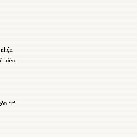
 nhện
ô biên
ón trỏ.