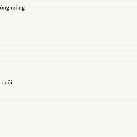
mòng mòng
 đuôi