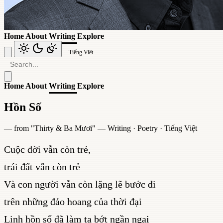
Home
About
Writing
Explore
Tiếng Việt
Home
About
Writing
Explore
Hồn Số
— from "
Thirty & Ba Mươi
" —
Writing
·
Poetry
·
Tiếng Việt
Cuộc đời vẫn còn trẻ,
trái đất vẫn còn trẻ
Và con người vẫn còn lặng lẽ bước đi
trên những đảo hoang của thời đại
Linh hồn số đã làm ta bớt ngần ngại