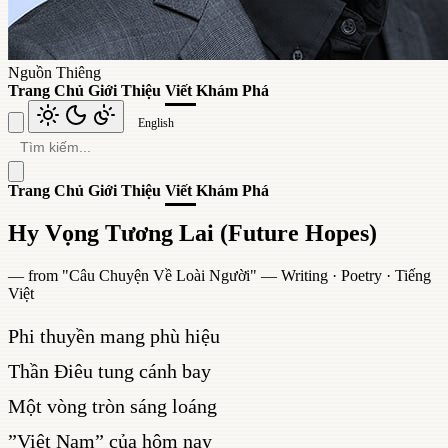
Nguồn Thiêng
Trang Chủ
Giới Thiệu
Viết
Khám Phá
English
Trang Chủ
Giới Thiệu
Viết
Khám Phá
Hy Vọng Tương Lai (Future Hopes)
— from "
Câu Chuyện Về Loài Người
" —
Writing
·
Poetry
·
Tiếng
Việt
Phi thuyền mang phù hiệu
Thần Điêu tung cánh bay
Một vòng tròn sáng loáng
”Việt Nam” của hôm nay