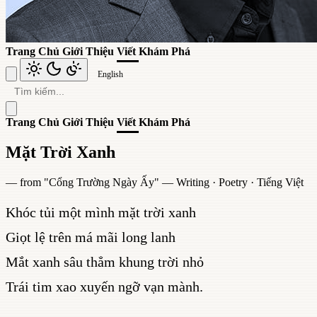
Trang Chủ
Giới Thiệu
Viết
Khám Phá
English
Trang Chủ
Giới Thiệu
Viết
Khám Phá
Mặt Trời Xanh
— from "
Cổng Trường Ngày Ấy
" —
Writing
·
Poetry
·
Tiếng Việt
Khóc tủi một mình mặt trời xanh
Giọt lệ trên má mãi long lanh
Mắt xanh sâu thẳm khung trời nhỏ
Trái tim xao xuyến ngỡ vạn mành.