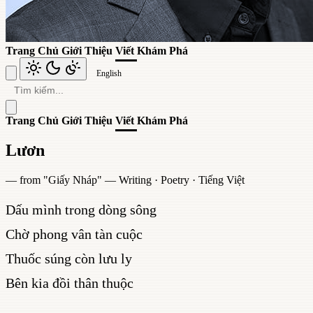
Trang Chủ
Giới Thiệu
Viết
Khám Phá
English
Trang Chủ
Giới Thiệu
Viết
Khám Phá
Lươn
— from "
Giấy Nháp
" —
Writing
·
Poetry
·
Tiếng Việt
Dấu mình trong dòng sông
Chờ phong vân tàn cuộc
Thuốc súng còn lưu ly
Bên kia đồi thân thuộc