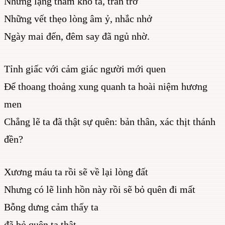
Những lặng thầm khó tả, trăn trở
Những vết thẹo lòng âm ỷ, nhắc nhở
Ngày mai đến, đêm say đã ngủ nhờ.
Tỉnh giấc với cảm giác người mới quen
Để thoang thoảng xung quanh ta hoài niệm hương
men
Chẳng lẽ ta đã thật sự quên: bản thân, xác thịt thánh
đền?
Xương máu ta rồi sẽ về lại lòng đất
Nhưng có lẽ linh hồn này rồi sẽ bỏ quên đi mất
Bỗng dưng cảm thấy ta
đã bỏ quên ta thật.