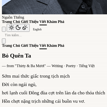
Nguồn Thiêng
Trang Chủ
Giới Thiệu
Viết
Khám Phá
English
Trang Chủ
Giới Thiệu
Viết
Khám Phá
Bỏ Quên Ta
— from "
Thirty & Ba Mươi
" —
Writing
·
Poetry
·
Tiếng Việt
Sớm mai thức giấc trong tịch mịch
Đời còn ngái ngủ,
hơi lạnh cuối Đông đùa cợt trên làn da cho thỏa thích
Hồn chợt nặng trịch những cái buồn vu vơ.