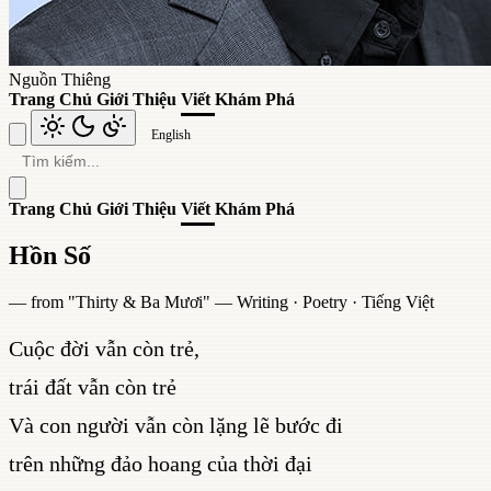
Nguồn Thiêng
Trang Chủ
Giới Thiệu
Viết
Khám Phá
English
Trang Chủ
Giới Thiệu
Viết
Khám Phá
Hồn Số
— from "
Thirty & Ba Mươi
" —
Writing
·
Poetry
·
Tiếng Việt
Cuộc đời vẫn còn trẻ,
trái đất vẫn còn trẻ
Và con người vẫn còn lặng lẽ bước đi
trên những đảo hoang của thời đại