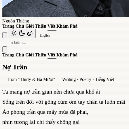
Nguồn Thiêng
Trang Chủ
Giới Thiệu
Viết
Khám Phá
English
Trang Chủ
Giới Thiệu
Viết
Khám Phá
Nợ Trần
— from "
Thirty & Ba Mươi
" —
Writing
·
Poetry
·
Tiếng Việt
Ta mang nợ trần gian nên chưa qua khổ ải
Sống trên đời với gông cùm ôm tay chân ta luôn mãi
Áo phong trần qua mấy mùa đã phai,
nhìn tương lai chỉ thấy chông gai