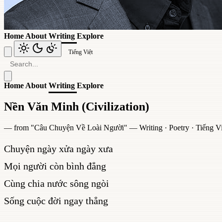
Home
About
Writing
Explore
Tiếng Việt
Home
About
Writing
Explore
Nền Văn Minh (Civilization)
— from "
Câu Chuyện Về Loài Người
" —
Writing
·
Poetry
·
Tiếng Vi
Chuyện ngày xửa ngày xưa
Mọi người còn bình đẳng
Cùng chia nước sông ngòi
Sống cuộc đời ngay thẳng